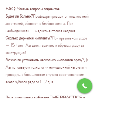
FAQ: Частые вопросы пациентов
Будет ли больно?
Процедура проводится под местной 
анестезией, абсолютно безболезненна. При 
необходимости — медикаментозная седация.
Сколько держатся импланты?
При правильном уходе 
— 15+ лет. Мы даем гарантию и обучаем уходу за 
конструкцией.
Можно ли установить несколько имплантов сразу?
Да. 
Мы используем технологии немедленной нагрузки и 
проводим в большинстве случаев восстановление 
всего зубного ряда за 1–2 дня.
Почему пациенты выбирают THE PRACTICE в 
Лиссабоне?
Только премиум-импланты (Straumann, 
Megagen).
Сертифицированные хирурги с опытом 13+ лет.
Международные пациенты (Португалия, США, 