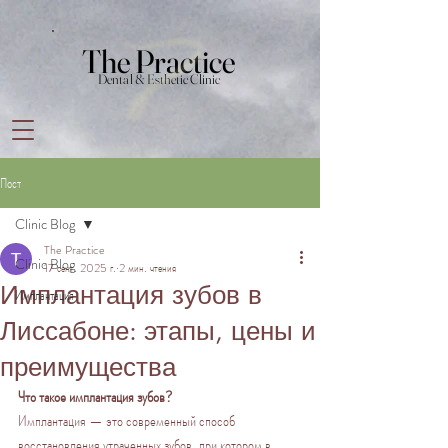
The Practice
The Practice
Dental & Esthetic Clinic
Dental & Esthetic Clinic
Пост
Clinic Blog
The Practice
Clinic Blog
17 сент. 2025 г.
2 мин. чтения
Имплантация зубов в
Имплантация
Лиссабоне: этапы, цены и
преимущества
Что такое имплантация зубов?
Имплантация — это современный способ 
восстановления утраченных зубов, при котором в 