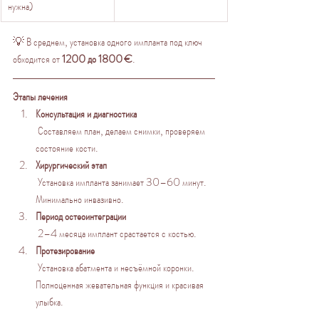
нужна)
💡 В среднем, установка одного импланта под ключ 
обходится от 
1200 до 1800 €
.
Этапы лечения
Консультация и диагностика
 Составляем план, делаем снимки, проверяем 
состояние кости.
Хирургический этап
 Установка импланта занимает 30–60 минут. 
Минимально инвазивно.
Период остеоинтеграции
 2–4 месяца имплант срастается с костью.
Протезирование
 Установка абатмента и несъёмной коронки. 
Полноценная жевательная функция и красивая 
улыбка.