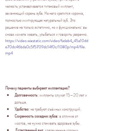
челюсть устанавливается титановый имплант, 
заменяющий корень зуба. На него крепится коронка, 
полностью имитирующая натуральный зуб. Это 
решение не только эстетично, но и функционально: вы 
снова можете жевать, улыбаться и говорить уверенно.
https://video.wixstatic.com/video/fadab4_45a10dd
e70dc46bda0c5f5709dc14f0c/1080p/mp4/file.
mp4
Почему пациенты выбирают имплантацию?
Долговечность
: импланты служат 15–20 лет и 
дольше.
Удобство
: не требуют съёмных конструкций.
Сохранность соседних зубов
: в отличие от 
мостов, не нужно стачивать здоровые зубы.
Естественный вид
: современные коронки 