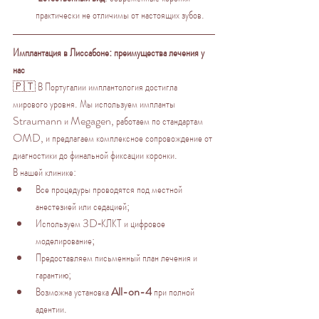
практически не отличимы от настоящих зубов.
Имплантация в Лиссабоне: преимущества лечения у 
нас
🇵🇹 В Португалии имплантология достигла 
мирового уровня. Мы используем импланты 
Straumann и Megagen, работаем по стандартам 
OMD, и предлагаем комплексное сопровождение от 
диагностики до финальной фиксации коронки.
В нашей клинике:
Все процедуры проводятся под местной 
анестезией или седацией;
Используем 3D‑КЛКТ и цифровое 
моделирование;
Предоставляем письменный план лечения и 
гарантию;
Возможна установка 
All-on-4
 при полной 
адентии.