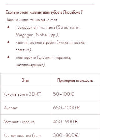
Сколько стоит имплантация зубов в Лиссабоне?
Цена на имплантацию зависит от:
производителя импланта (Straumann, 
Megagen, Nobel и др.),
наличия костной атрофии (нужна ли костная 
пластика),
типа коронки (цирконий, керамика, 
металлокерамика).
Этап
Примерная стоимость
Консультация и 3D‑КТ
50–100 €
Имплант
650–1000 €
Абатмент и коронка
450–900 €
Костная пластика (если 
300–800 €