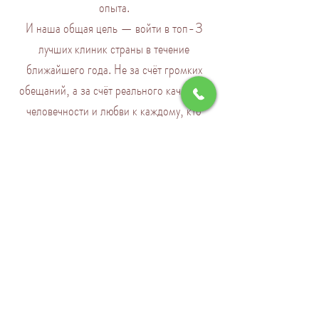
опыта.
И наша общая цель — войти в топ-3
лучших клиник страны в течение
ближайшего года. Не за счёт громких
обещаний, а за счёт реального качества,
человечности и любви к каждому, кто
переступает порог нашей клиники.
Мы на связи
Напишите нам, и мы свяжемся с вами
в ближайшее время.
Записаться на прием