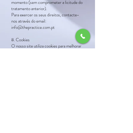
momento (sem comprometer a licitude do
tratamento anterior).
Para exercer os seus direitos, contacte-
nos através do email:
info@thepractice.com.pt
8. Cookies
O nosso site utiliza cookies para melhorar
a experiência de navegação, analisar o
tráfego e personalizar conteúdos. Pode
gerir ou recusar cookies através do banner
de consentimento ou do seu navegador.
9. Alterações à Política de Privacidade
Reservamo-nos o direito de atualizar esta
Política de Privacidade sempre que
necessário. A versão atualizada estará
sempre disponível no nosso website.
Usamos cookies para garantir o
Política de