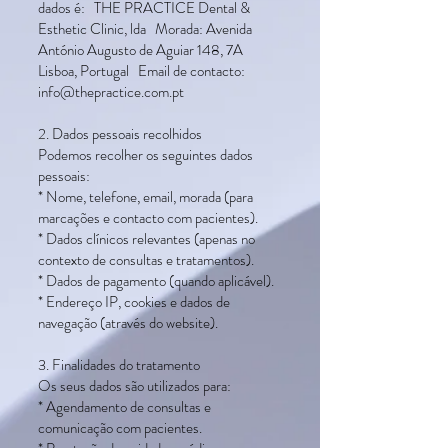
dados é: THE PRACTICE Dental &
Esthetic Clinic, lda Morada: Avenida
António Augusto de Aguiar 148, 7A
Lisboa, Portugal Email de contacto:
info@thepractice.com.pt
2. Dados pessoais recolhidos
Podemos recolher os seguintes dados
pessoais:
* Nome, telefone, email, morada (para
marcações e contacto com pacientes).
* Dados clínicos relevantes (apenas no
contexto de consultas e tratamentos).
* Dados de pagamento (quando aplicável).
* Endereço IP, cookies e dados de
navegação (através do website).
3. Finalidades do tratamento
Os seus dados são utilizados para:
* Agendamento de consultas e
comunicação com pacientes.