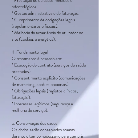
* Prestação de cuidados médicos e
odontológicos.
* Gestão administrativa e de faturação.
* Cumprimento de obrigações legais
(regulamentares e fiscais).
* Melhoria da experiência do utilizador no
site (cookies e analytics).
4. Fundamento legal
O tratamento é baseado em:
* Execução de contrato (serviços de saúde
prestados).
* Consentimento explícito (comunicações
de marketing, cookies opcionais).
* Obrigações legais (registos clínicos,
faturação).
* Interesses legítimos (segurança e
melhoria do serviço).
5. Conservação dos dados
Os dados serão conservados apenas
durante o tempo necessário para cumprir