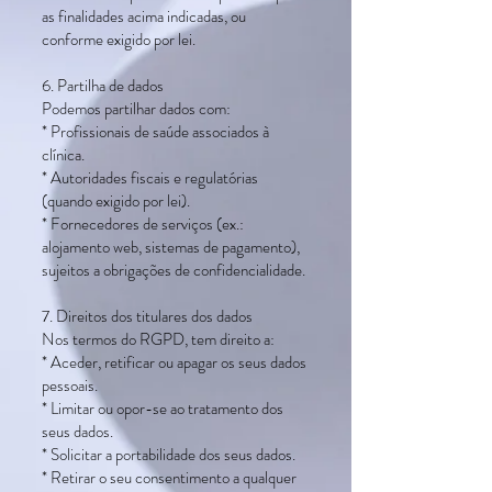
as finalidades acima indicadas, ou
conforme exigido por lei.
6. Partilha de dados
Podemos partilhar dados com:
* Profissionais de saúde associados à
clínica.
* Autoridades fiscais e regulatórias
(quando exigido por lei).
* Fornecedores de serviços (ex.:
alojamento web, sistemas de pagamento),
sujeitos a obrigações de confidencialidade.
7. Direitos dos titulares dos dados
Nos termos do RGPD, tem direito a:
* Aceder, retificar ou apagar os seus dados
pessoais.
* Limitar ou opor-se ao tratamento dos
seus dados.
* Solicitar a portabilidade dos seus dados.
* Retirar o seu consentimento a qualquer